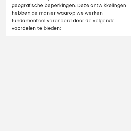
geografische beperkingen. Deze ontwikkelingen
hebben de manier waarop we werken
fundamenteel veranderd door de volgende
voordelen te bieden:
Toegang tot wereldwijde markten
Met online platforms kun je klanten en projecten
vinden, ongeacht hun locatie.
Efficiënte communicatie
Tools zoals videoconferenties en instant
messaging maken het mogelijk om naadloos
samen te werken met klanten en collega’s.
Eenvoudig beheer van projecten
Projectmanagementsoftware helpt je om