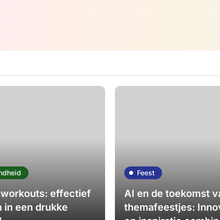
ndheid
Feest
workouts: effectief
AI en de toekomst v
n in een drukke
themafeestjes: Inno