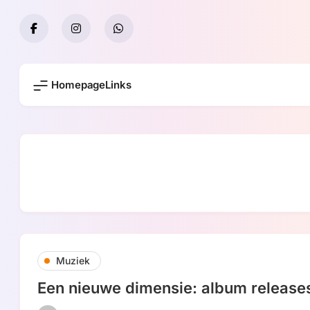
Skip
to
content
Homepage
Links
Muziek
Een nieuwe dimensie: album release