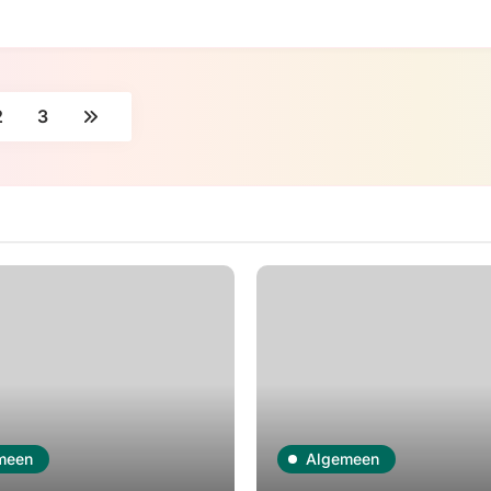
2
3
meen
Algemeen