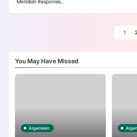
Meridian Response,…
1
You May Have Missed
Algemeen
Alge