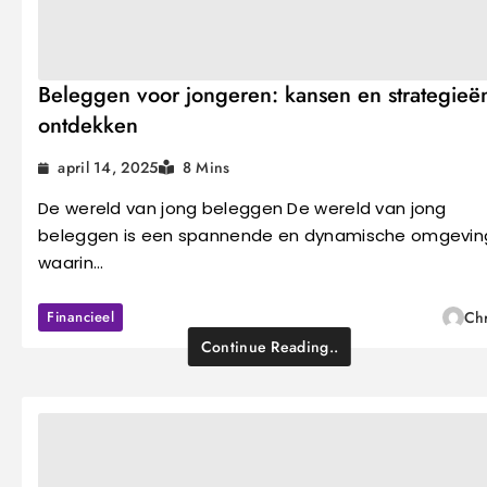
Beleggen voor jongeren: kansen en strategieë
ontdekken
april 14, 2025
8 Mins
De wereld van jong beleggen De wereld van jong
beleggen is een spannende en dynamische omgevin
waarin…
Financieel
Chr
Continue Reading..