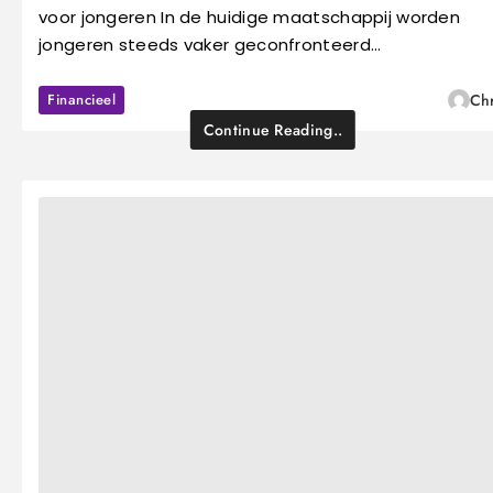
voor jongeren In de huidige maatschappij worden
jongeren steeds vaker geconfronteerd…
Financieel
Chr
Continue Reading..