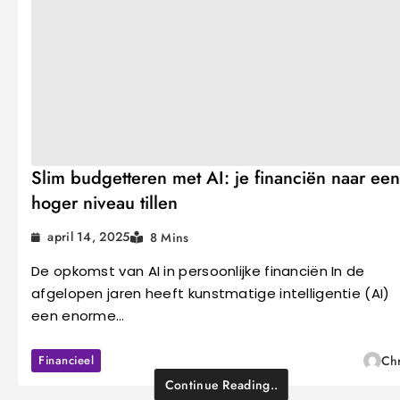
Slim budgetteren met AI: je financiën naar een
hoger niveau tillen
april 14, 2025
8 Mins
De opkomst van AI in persoonlijke financiën In de
afgelopen jaren heeft kunstmatige intelligentie (AI)
een enorme…
Financieel
Chr
Continue Reading..