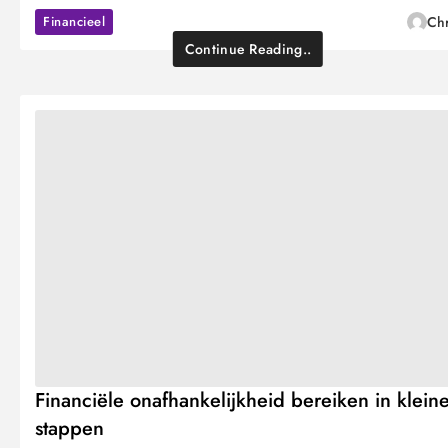
Financieel
Chr
Continue Reading..
Financiële onafhankelijkheid bereiken in klein
stappen