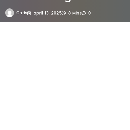
Chris
april 13, 2025
8 Mins
0
De overstap van studentenkamer
naar eigen woning
De overgang van een studentenkamer
naar je eerste eigen woning is een
spannende stap in je leven. Na jaren van
delen met huisgenoten, is het eindelijk tijd
voor een plek die helemaal van jou is. Deze
verandering betekent niet alleen meer
ruimte en privacy, maar ook nieuwe
verantwoordelijkheden. Je moet nu denken