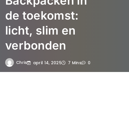
Backpacken in
de toekomst:
licht, slim en
verbonden
Chris
april 14, 2025
7 Mins
0
De evolutie van backpacken
Backpacken is door de jaren heen flink veranderd.
Waar je vroeger voornamelijk met een zware rugzak
en papieren kaarten op pad ging, zijn de