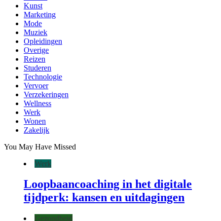
Kunst
Marketing
Mode
Muziek
Opleidingen
Overige
Reizen
Studeren
Technologie
Vervoer
Verzekeringen
Wellness
Werk
Wonen
Zakelijk
You May Have Missed
Werk
Loopbaancoaching in het digitale
tijdperk: kansen en uitdagingen
Gezondheid