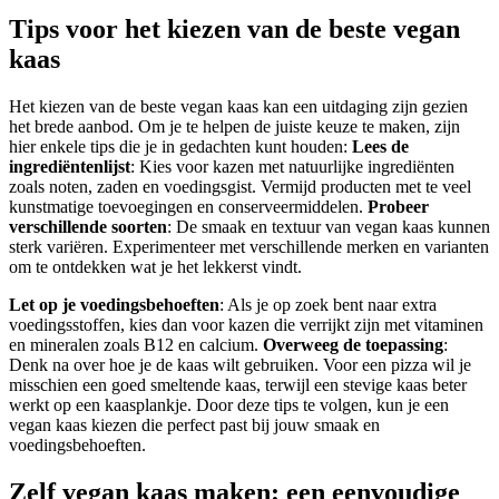
Tips voor het kiezen van de beste vegan
kaas
Het kiezen van de beste vegan kaas kan een uitdaging zijn gezien
het brede aanbod. Om je te helpen de juiste keuze te maken, zijn
hier enkele tips die je in gedachten kunt houden:
Lees de
ingrediëntenlijst
: Kies voor kazen met natuurlijke ingrediënten
zoals noten, zaden en voedingsgist. Vermijd producten met te veel
kunstmatige toevoegingen en conserveermiddelen.
Probeer
verschillende soorten
: De smaak en textuur van vegan kaas kunnen
sterk variëren. Experimenteer met verschillende merken en varianten
om te ontdekken wat je het lekkerst vindt.
Let op je voedingsbehoeften
: Als je op zoek bent naar extra
voedingsstoffen, kies dan voor kazen die verrijkt zijn met vitaminen
en mineralen zoals B12 en calcium.
Overweeg de toepassing
:
Denk na over hoe je de kaas wilt gebruiken. Voor een pizza wil je
misschien een goed smeltende kaas, terwijl een stevige kaas beter
werkt op een kaasplankje. Door deze tips te volgen, kun je een
vegan kaas kiezen die perfect past bij jouw smaak en
voedingsbehoeften.
Zelf vegan kaas maken: een eenvoudige