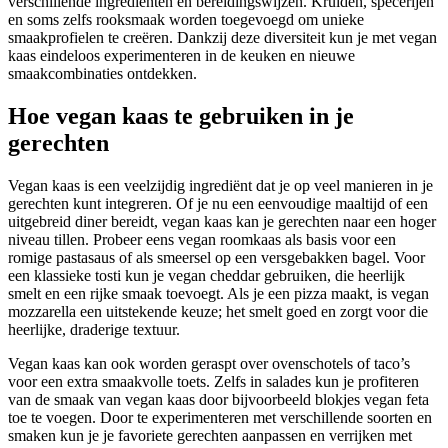
verschillende ingrediënten en bereidingswijzen. Kruiden, specerijen
en soms zelfs rooksmaak worden toegevoegd om unieke
smaakprofielen te creëren. Dankzij deze diversiteit kun je met vegan
kaas eindeloos experimenteren in de keuken en nieuwe
smaakcombinaties ontdekken.
Hoe vegan kaas te gebruiken in je
gerechten
Vegan kaas is een veelzijdig ingrediënt dat je op veel manieren in je
gerechten kunt integreren. Of je nu een eenvoudige maaltijd of een
uitgebreid diner bereidt, vegan kaas kan je gerechten naar een hoger
niveau tillen. Probeer eens vegan roomkaas als basis voor een
romige pastasaus of als smeersel op een versgebakken bagel. Voor
een klassieke tosti kun je vegan cheddar gebruiken, die heerlijk
smelt en een rijke smaak toevoegt. Als je een pizza maakt, is vegan
mozzarella een uitstekende keuze; het smelt goed en zorgt voor die
heerlijke, draderige textuur.
Vegan kaas kan ook worden geraspt over ovenschotels of taco’s
voor een extra smaakvolle toets. Zelfs in salades kun je profiteren
van de smaak van vegan kaas door bijvoorbeeld blokjes vegan feta
toe te voegen. Door te experimenteren met verschillende soorten en
smaken kun je je favoriete gerechten aanpassen en verrijken met