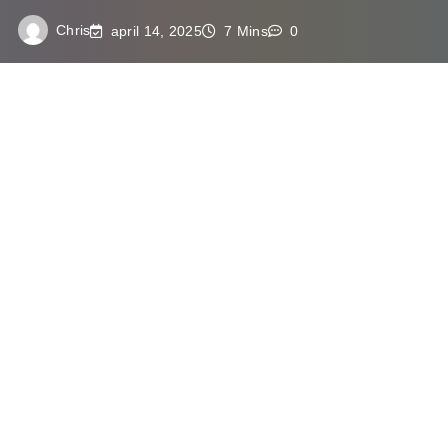
Chris
april 14, 2025
7 Mins
0
De invloed van eetgewoontes op
ons dagelijks leven
Eetgewoontes spelen een cruciale rol in hoe
je je dagelijks voelt en functioneert. Wat je
eet, beïnvloedt niet alleen je fysieke
gezondheid, maar ook je mentale welzijn.
Een uitgebalanceerd dieet kan je
energieniveau verhogen, je concentratie
verbeteren en je stemming stabiliseren.
Aan de andere kant kunnen ongezonde