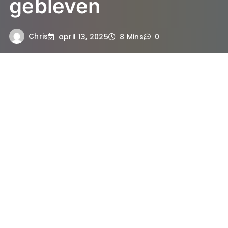
gebleven
Chris
april 13, 2025
8 Mins
0
De oorsprong van katten cafés
Katten cafés zijn een fascinerend
fenomeen dat zijn oorsprong vindt in
Taiwan. Het allereerste katten café opende
daar in 1998 zijn deuren. Het concept sloeg
aan en verspreidde zich snel naar andere
delen van Azië, met name Japan, waar het
een ware rage werd. In Japan zijn katten
cafés niet alleen een plek om te