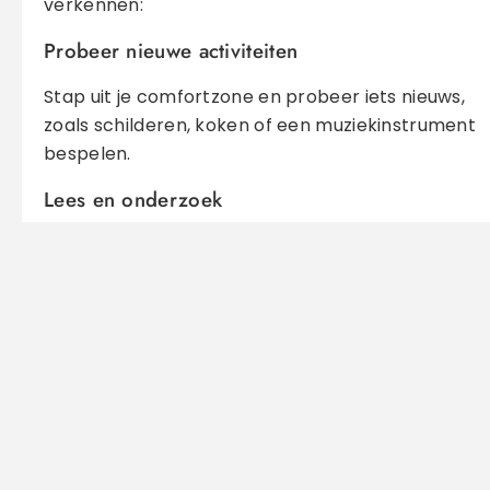
verkennen:
Probeer nieuwe activiteiten
Stap uit je comfortzone en probeer iets nieuws,
zoals schilderen, koken of een muziekinstrument
bespelen.
Lees en onderzoek
Lees boeken, artikelen of blogs over uiteenlopend
onderwerpen om te zien wat je nieuwsgierigheid
wekt.
Reflecteer op je jeugd
Denk terug aan wat je als kind leuk vond om te
doen. Vaak liggen hier verborgen interesses die je
opnieuw kunt oppakken.