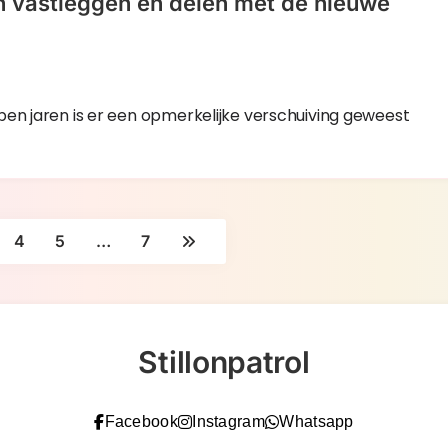
en vastleggen en delen met de nieuwe
pen jaren is er een opmerkelijke verschuiving geweest
4
5
…
7
Stillonpatrol
Facebook
Instagram
Whatsapp