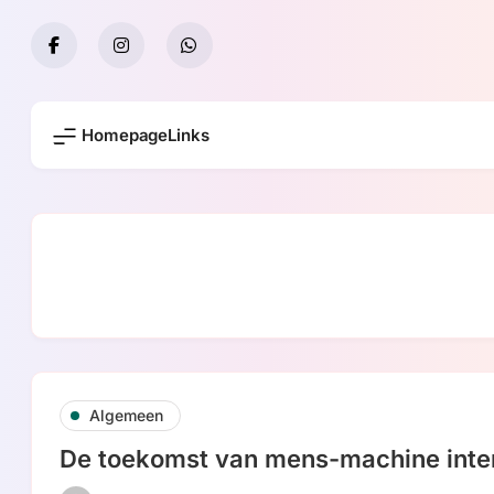
Skip
to
content
Homepage
Links
Algemeen
De toekomst van mens-machine inte